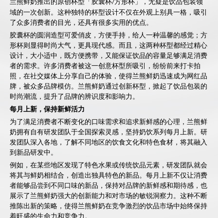
兰熊鲜奶推出的原创杯型「胶囊杯
方形杯」，无疑是饮品包装领
/
域的一次创新。这种独特的杯型设计不仅在外观上别具一格，吸引
了众多消费者的目光，还具有很多实用的优点。
胶囊杯的圆润造型可爱俏皮，方便手持，给人一种温馨的感觉；方
形杯则显得时尚大气，更具现代感。而且，这两种杯型都经过精心
设计，大小适中，既方便携带，又能保证饮品的容量足够满足消费
者的需求。许多消费者被这一创意杯型所吸引，纷纷前来打卡拍
照，在社交媒体上分享自己的体验，使得兰熊鲜奶迅速成为网红品
牌，被众多品牌模仿。兰熊鲜奶通过创新杯型，
掀起
了饮品包装的
时尚潮流，提升了品牌的辨识度和影响力。
每月上新，保持新鲜活力
为了满足消费者不断变化的口味需求和追求新鲜感的心理，兰熊鲜
奶拥有自有研发团队于全国探索灵感，坚持奶饮系列每月上新。研
发团队深入各地，了解不同地区的饮食文化和特色食材，将其融入
到新品研发中。
例如，在某些地区发现了特色水果或传统饮品元素，研发团队就会
将其与鲜奶相结合，创造出独具特色的新品。每月上新不仅让消费
者能够品尝到不同口味的新品，保持对品牌的新鲜感和期待感，也
展示了兰熊鲜奶强大的创新能力和对市场的敏锐洞察力。这种不断
推陈出新的策略，使得兰熊鲜奶在竞争激烈的饮品市场中始终保持
着旺盛的生命力和竞争力。