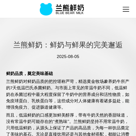
兰熊鲜奶：鲜奶与鲜果的完美邂逅
2025-08-05
鲜奶品质，奠定美味基础
兰熊鲜奶对鲜奶品质的把控堪称严苛，精选黄金牧场豢养奶牛所产
的
天低温
巴氏
杀菌鲜奶。与市面上常见的常温牛奶不同，低温鲜
7
奶在杀菌过程中最大程度保留了牛奶中的营养成分和活性物质，如
免疫球蛋白、乳铁蛋白等，这些成分对人体健康有着诸多益处，能
增强免疫力、促进肠道健康等。
而且，低温鲜奶的口感更加鲜美醇厚，带有牛奶天然的香甜味道，
没有常温牛奶可能存在的
“煮熟味”。兰熊鲜奶坚持不用常温牛奶，
只用低温鲜奶，从源头上保证了产品的高品质，为每一杯饮品奠定
了美味的基石。无论是直接饮用还是与其他食材搭配，都能让消费